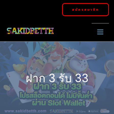
สมัครสมาชิก
ฝาก 3 รับ 33