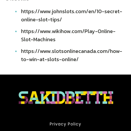
https://www.johnslots.com/en/10-secret-
online-slot-tips/
https://www.wikihow.com/Play-Online-
Slot-Machines
https://www.slotsonlinecanada.com/how-
to-win-at-slots-online/
Privacy Policy