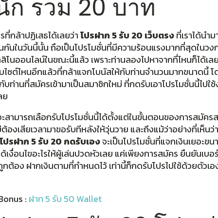
นัก รวม 20 บาท
ครที่กล้าปฏิเสธได้เลยว่า
โปรฝาก 5 รับ 20 เว็บตรง
ที่เราได้นำ
นกันในวันนี้นั้น ถือเป็นโปรโมชั่นที่มีความร้อนแรงมากที่สุดในวง
สิโนออนไลน์ในขณะนี้แล้ว เพราะท่านลองไปหาจากที่ไหนก็ได้เลย
เว็บไซต์ไหนอีกแล้วที่กล้าแจกโบนัสให้กับท่านจำนวนมากขนาดนี้ โ
ับท่านที่สมัครเข้ามาเป็นสมาชิกใหม่ ที่กดรับเอาโปรโมชั่นนี้ไปใช้
เลย
่นจะสามารถเลือกรับโปรโมชั่นนี้ได้ตั้งแต่ในขั้นตอนของการสมัคร
ต้องเสียเวลามาขอรับทีหลังให้วุ่นวาย และถึงแม้ว่าอย่างที่เห็นว่
โปรฝาก 5 รับ 20 กดรับเอง
จะเป็นโปรโมชั่นที่แจกเงินเยอะขนา
ได้เงื่อนไขอะไรให้ผู้เล่นปวดหัวเลย แค่เพียงการสมัคร ยืนยันเบอร
ถูกต้อง ฝากเงินตามที่กำหนดไว้ เท่านี้ก็กดรับโปรไปใช้ด้วยตัวเอ
Bonus :
ฝาก 5 รับ 50 Wallet