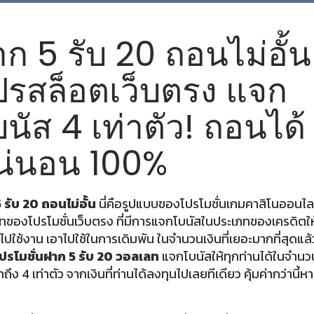
ก 5 รับ 20 ถอนไม่อั้น
ปรสล็อตเว็บตรง แจก
นัส 4 เท่าตัว! ถอนได้
น่นอน 100%
 รับ 20 ถอนไม่อั้น
นี่คือรูปแบบของโปรโมชั่นเกมคาสิโนออนไล
ทของโปรโมชั่นเว็บตรง ที่มีการแจกโบนัสในประเภทของเครดิตให้ผ
าไปใช้งาน เอาไปใช้ในการเดิมพัน ในจำนวนเงินที่เยอะมากที่สุดแล
ปรโมชั่นฝาก 5 รับ 20 วอลเลท
แจกโบนัสให้ทุกท่านได้ในจำน
กถึง 4 เท่าตัว จากเงินที่ท่านได้ลงทุนไปเลยทีเดียว คุ้มค่ากว่านี้หา