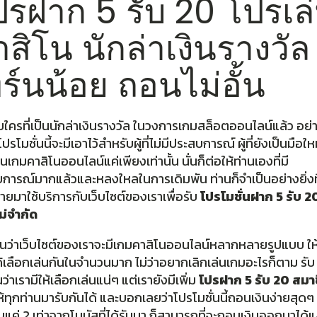
ปรฝาก 5 รับ 20 โปรเล
สิโน นักล่าเงินรางวัล
ิร์นน้อย ถอนไม่อั้น
บใครที่เป็นนักล่าเงินรางวัล ในวงการเกมสล็อตออนไลน์แล้ว อย่าเ
โปรโมชั่นนี้จะมีเอาไว้สำหรับผู้ที่ไม่มีประสบการณ์ ผู้ที่ยังเป็นมือให
นเกมคาสิโนออนไลน์แค่เพียงเท่านั้น นั่นก็ต่อให้ท่านเองที่มี
การณ์มากแล้วและหลงใหลในการเดิมพัน ท่านก็จำเป็นอย่างยิ่งที
้ายมาใช้บริการกับเว็บไซต์ของเราเพื่อรับ
โปรโมชั่นฝาก 5 รับ 2
ม่จำกัด
นว่าเว็บไซต์ของเราจะมีเกมคาสิโนออนไลน์หลากหลายรูปแบบ ให
ด้เลือกเล่นกันในจำนวนมาก ไม่ว่าอยากเลิกเล่นเกมอะไรก็ตาม รับ
ว่าเรามีให้เลือกเล่นแน่ๆ แต่เรายังมีเพิ่ม
โปรฝาก 5 รับ 20 สมา
ห้ทุกท่านมารับกันได้ และบอกเลยว่าโปรโมชั่นนี้ถอนเงินง่ายสุดๆ
ญแค่ 2 เท่าจากโบนัสที่ได้รับมา ก็สามารถที่จะถอนเงินออกมาได้แ