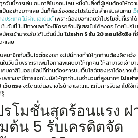
ุกวันนี้การเล่นเกมคาสิโนออนไลน์ หนึ่งในสิ่งที่ผู้เล่นต้องให้ควา
เป็นอย่างมากเลย นั่นก็คือเรื่องของโปรโมชั่น สำหรับเล่นเกม
เว
างประเทศ ไม่ผ่านเอเย่นต์
เพราะต้องบอกเลยว่าโปรโมชั่นที่เราได
ในวันนี้ ไม่มีทางเลยที่จะมีใครกล้าปฏิเสธมันได้ลงคอ โดยโปรโมชั
่สมัครเข้ามาจะรับได้ในวันนี้นั่น
โปรฝาก 5 รับ 20 ถอนได้จริง
ที่
ุดๆเลย
็นสมาชิกกับเว็บไซต์ของเรา จะไม่มีทางทำให้ทุกท่านต้องผิดหวัง
นในวันนี้ เพราะเราเพิ่มโอกาสพิเศษมาให้ทุกคน ให้สามารถเข้ามา
กเกมคาสิโนออนไลน์ที่ท่านต้องการบนเว็บไซต์ของเราได้อย่างเต็
ยว เพราะเรามีการแจกโบนัสให้ทุกท่านในจำนวนที่สูงมากๆ
โปรฝา
0 เว็บตรง
จะโดดเด่นอย่างไรบ้าง และเหมาะกับการรับเอาไปใช้หร
รู้
ปรโมชั่นสุดร้อนแรง ฝ
ิ่มต้น 5 รับเครดิตจัด