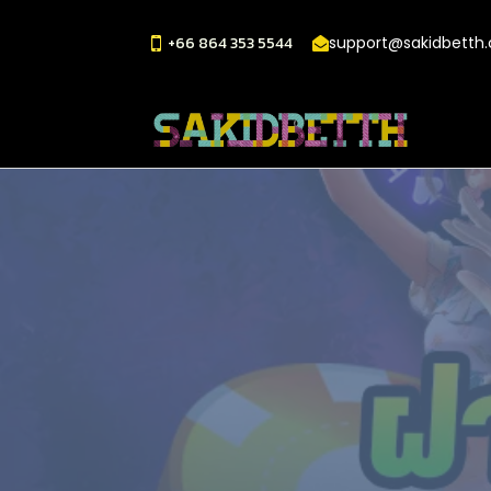
+66 864 353 5544
support@sakidbetth