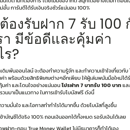
นันได้ตามที่ต้องการ โดยไม่มีข้อจำกัด สนุกได้อย่างเต็มที่ ถอนเ
่อั้น การันตีได้รับเงินจริงชัวร์แน่นอน 100%
้องรับฝาก 7 รับ 100 ก
า มีข้อดีและคุ้มค่า
ไร?
ักเดิมพันออนไลน์ จะต้องทำความรู้จัก และทำความเข้าใจเกี่ยวกับ 
้มค่า พร้อมด้วยสิทธิพิเศษต่างๆอีกเพียบ ให้ผู้เล่นพนันมือใหม่ได้รั
าคุ้มค่า และโดนใจอย่างแน่นอน
โปรฝาก 7 บาทรับ 100 บาท
แล
บรวมมาเป็นแนวทาง ในการเข้ารับโบนัสฟรี ดังนี้
มความมั่นใจ และโอกาสทำกำไรได้มากขึ้น ด้วยโบนัสที่สูงขึ้น
ข้าบัญชีได้จริง 100% ถอนเงินออกได้ทั้งหมด รอรับเงินได้เลย
อพฝาก-ถอน True Money Wallet ไม่มีธนาคารก็ทำได้เอง