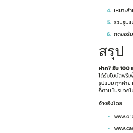
เหมาะสำห
รวมรูปแบ
กดขอรับไ
สรุป
ฝาก7 รับ 100
ได้รับโบนัสฟรีเพ
รูปแบบ ทุกค่าย 
ก็ตาม โปรแจกโบน
อ้างอิงโดย
www.or
www.ca