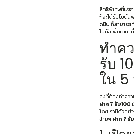
สิทธิพิเศษที่แจก
ก็จะได้รับโบนัสฟ
ดมิน ก็สามารถท
โบนัสเพิ่มเติม เ
ทำควา
รับ 1
ใน 5 
สิ่งที่ต้องทำควา
ฝาก 7 รับ100
โดยเรามีตัวอย่า
ง่ายๆ
ฝาก 7 รั
1. เปิดย