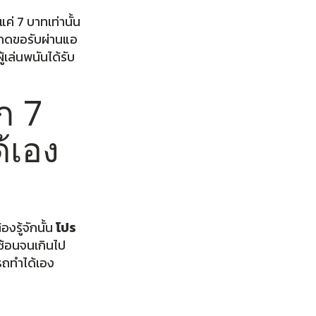
แค่ 7 บาทเท่านั้น
อกดขอรับผ่านแอ
้เล่นพนันได้รับ
ก 7
้เอง
งรู้จักนั้น
โปร
บซ้อนจนเกินไป
ารถทำได้เอง