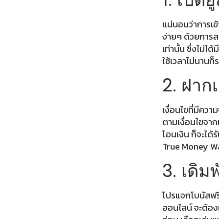
แน่นอนว่าการเข
ง่ายๆ ด้วยการสม
เท่านั้น ซึ่งไม่
ใช้เวลาไม่นานก็
2. ฝาก
เงื่อนไขที่มีคว
ตามเงื่อนไขจากเ
โอนเงิน ก็จะได้ร
True Money Wa
3. เดิม
โปรแจกโบนัสฟรี
ออนไลน์ จะต้อง