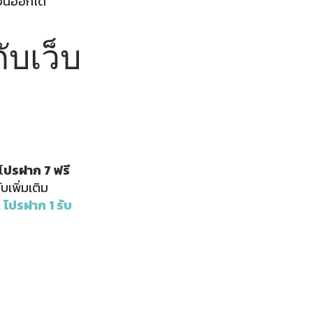
งินออกได้
ับเว็บ
โ
ปรฝาก 7 ฟรี
บเพิ่มเติม
ะ
โปรฝาก 1 รับ