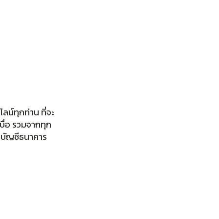
ลน์ทุกท่าน ที่จะ
เบื่อ รวมจากทุก
มีบัญชีธนาคาร