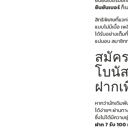
ยืนยันเบอร์มือ
ยืนยันเบอร์
ก็ร
สิทธิพิเศษที่แจก
แบบไม่มีเบื่อ เพ
ได้รับอย่างเต็มท
แน่นอน สมาชิกท
สมัค
โบนัส
ฝากเ
หากว่านักเดิมพั
ได้ง่ายๆ ผ่านทา
ซึ่งไม่ได้มีควา
ฝาก 7 รับ 100